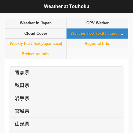
Weather at Touhoku
Weather in Japan
GPV Wether
Cloud Cover
Weather Fcst Text(Japanease)
Weekly Fcst Text(Japanease)
Regional Info.
Prefecture Info.
青森県
秋田県
岩手県
宮城県
山形県