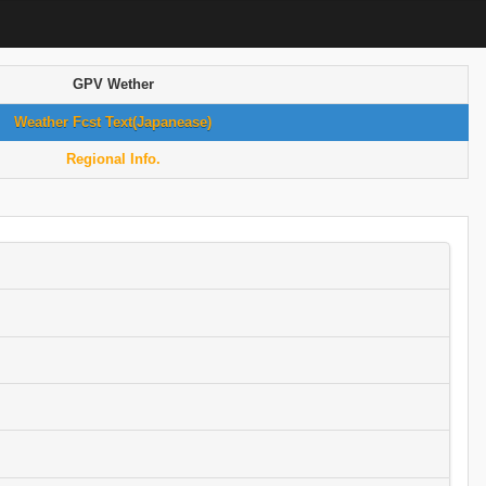
GPV Wether
Weather Fcst Text(Japanease)
Regional Info.