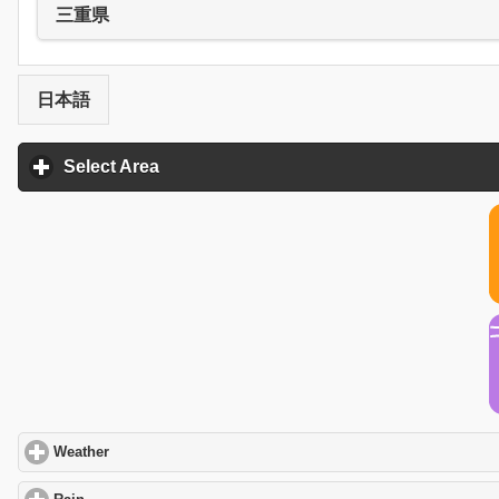
三重県
日本語
Select Area
click to expand contents
Weather
click to expand contents