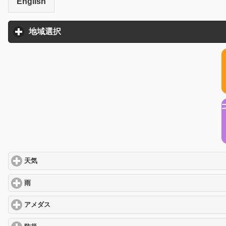
English
地域選択
click to expand contents
天気
click to expand contents
雨
click to expand contents
アメダス
click to expand contents