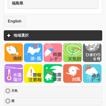
福島県
English
地域選択
click to expand contents
天気
click to expand contents
雨
click to expand contents