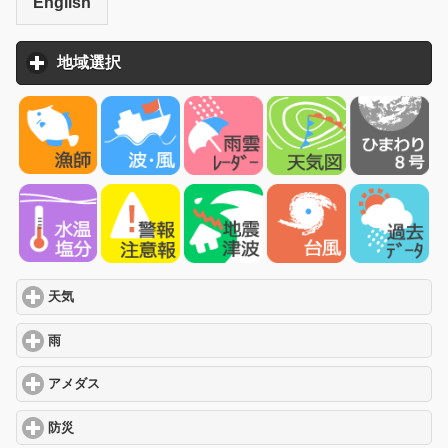
English
地域選択
click to expand contents
天気
click to expand contents
雨
click to expand contents
アメダス
click to expand contents
防災
click to expand contents