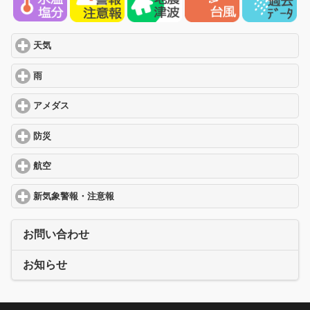
天気
click to expand contents
雨
click to expand contents
アメダス
click to expand contents
防災
click to expand contents
航空
click to expand contents
新気象警報・注意報
click to expand contents
お問い合わせ
お知らせ