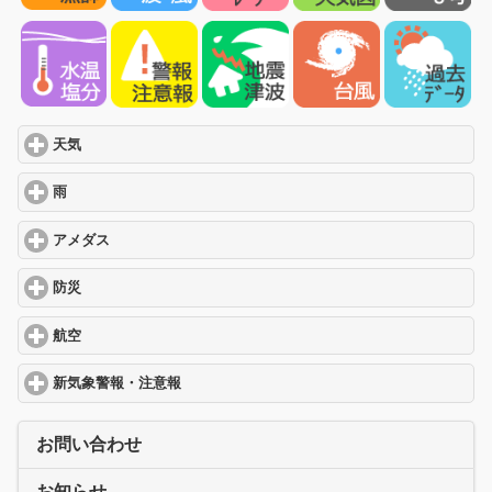
天気
click to expand contents
雨
click to expand contents
アメダス
click to expand contents
防災
click to expand contents
航空
click to expand contents
新気象警報・注意報
click to expand contents
お問い合わせ
お知らせ