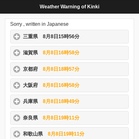
Weather Warning of Kinki
Sorry , written in Japanese
三重県 8月8日15時56分
click to expand contents
滋賀県
8月8日16時58分
click to expand contents
京都府
8月8日18時57分
click to expand contents
大阪府
8月8日16時58分
click to expand contents
兵庫県
8月8日18時49分
click to expand contents
奈良県
8月8日19時11分
click to expand contents
和歌山県
8月8日19時11分
click to expand conten