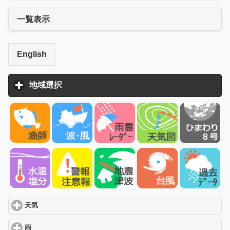
一覧表示
English
地域選択
click to expand contents
天気
click to expand contents
雨
click to expand contents