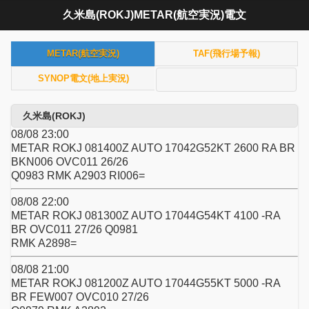
久米島(ROKJ)METAR(航空実況)電文
METAR(航空実況)
TAF(飛行場予報)
SYNOP電文(地上実況)
久米島(ROKJ)
08/08 23:00
METAR ROKJ 081400Z AUTO 17042G52KT 2600 RA BR
BKN006 OVC011 26/26
Q0983 RMK A2903 RI006=
08/08 22:00
METAR ROKJ 081300Z AUTO 17044G54KT 4100 -RA
BR OVC011 27/26 Q0981
RMK A2898=
08/08 21:00
METAR ROKJ 081200Z AUTO 17044G55KT 5000 -RA
BR FEW007 OVC010 27/26