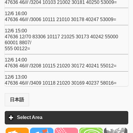
47636 46/// /3204 10103 21002 30181 40250 53009=
12/6 16:00
47636 46/// /3006 10111 21010 30178 40247 53009=
12/6 15:00
47636 12/70 83306 10117 21025 30173 40242 55000
60001 8807/
555 00122=
12/6 14:00
47636 46/// /3208 10115 21020 30172 40241 55012=
12/6 13:00
47636 46/// /3409 10118 21020 30169 40237 58016=
日本語
Select Area
click to expand contents