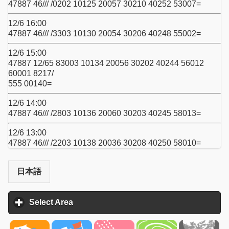
47887 46/// /0202 10125 20057 30210 40252 53007=
12/6 16:00
47887 46/// /3303 10130 20054 30206 40248 55002=
12/6 15:00
47887 12/65 83003 10134 20056 30202 40244 56012
60001 8217/
555 00140=
12/6 14:00
47887 46/// /2803 10136 20060 30203 40245 58013=
12/6 13:00
47887 46/// /2203 10138 20036 30208 40250 58010=
日本語
Select Area
click to expand contents