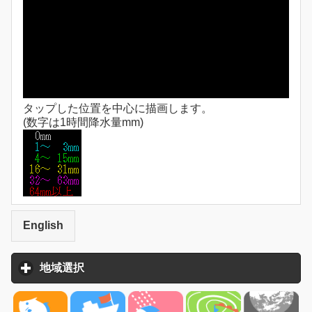
タップした位置を中心に描画します。
(数字は1時間降水量mm)
English
地域選択
click to expand contents