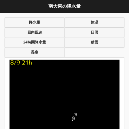
南大東の降水量
降水量
気温
風向風速
日照
24時間降水量
積雪
湿度