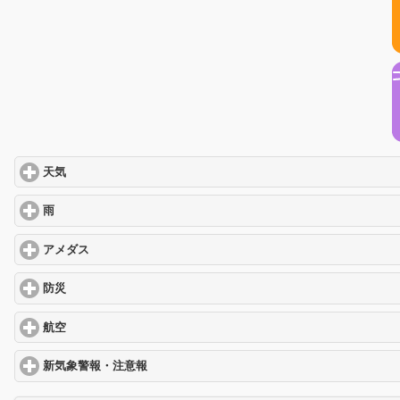
天気
click to expand contents
雨
click to expand contents
アメダス
click to expand contents
防災
click to expand contents
航空
click to expand contents
新気象警報・注意報
click to expand contents