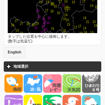
タップした位置を中心に描画します。
(数字は気温℃)
English
地域選択
click to expand contents