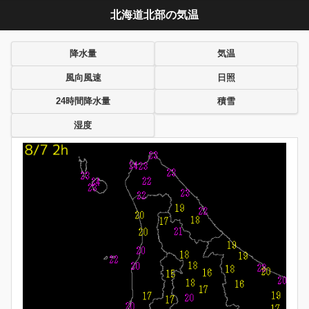
北海道北部の気温
降水量
気温
風向風速
日照
24時間降水量
積雪
湿度