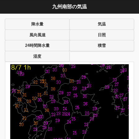
九州南部の気温
降水量
気温
風向風速
日照
24時間降水量
積雪
湿度