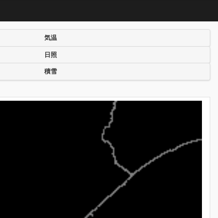
気温
日照
積雪