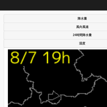
降水量
風向風速
24時間降水量
湿度