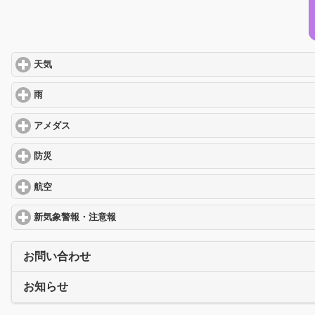
天気
click to expand contents
雨
click to expand contents
アメダス
click to expand contents
防災
click to expand contents
航空
click to expand contents
新気象警報・注意報
click to expand contents
お問い合わせ
お知らせ