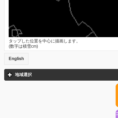
タップした位置を中心に描画します。
(数字は積雪cm)
English
地域選択
click to expand contents