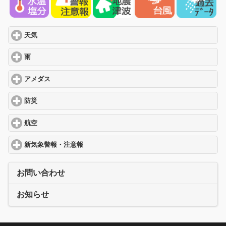
天気
click to expand contents
雨
click to expand contents
アメダス
click to expand contents
防災
click to expand contents
航空
click to expand contents
新気象警報・注意報
click to expand contents
お問い合わせ
お知らせ