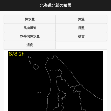
北海道北部の積雪
降水量
気温
風向風速
日照
24時間降水量
積雪
湿度