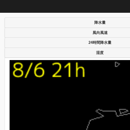
降水量
風向風速
24時間降水量
湿度