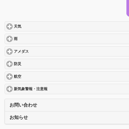
天気
click to expand contents
雨
click to expand contents
アメダス
click to expand contents
防災
click to expand contents
航空
click to expand contents
新気象警報・注意報
click to expand contents
お問い合わせ
お知らせ