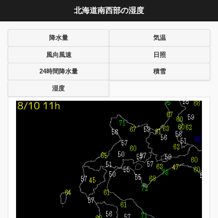
北海道南西部の湿度
降水量
気温
風向風速
日照
24時間降水量
積雪
湿度