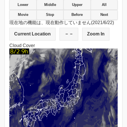
Lower
Middle
Upper
All
Movie
Stop
Before
Next
現在地の機能は、現在動作していません(2021/6/22)
Current Location
－－
Zoom In
Cloud Cover