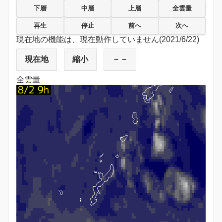
下層
中層
上層
全雲量
再生
停止
前へ
次へ
現在地の機能は、現在動作していません(2021/6/22)
現在地
縮小
－－
全雲量