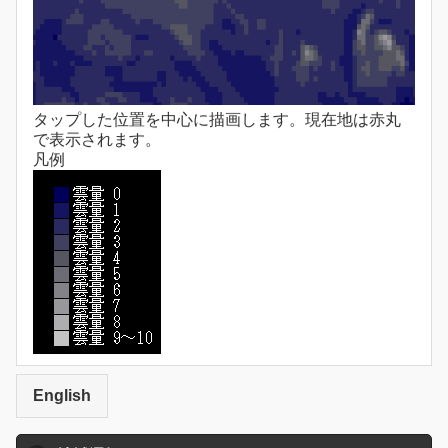
タップした位置を中心に描画します。現在地は赤丸
で表示されます。
凡例
English