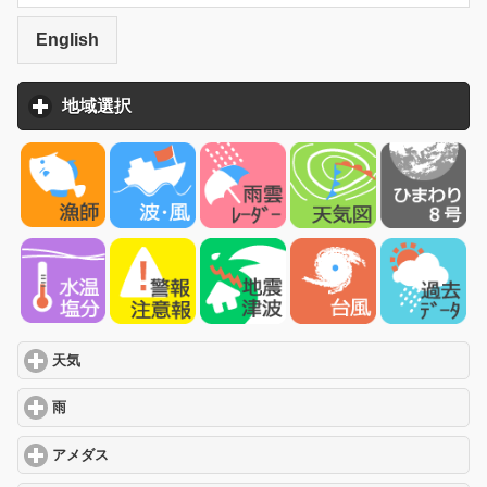
English
地域選択
click to expand contents
天気
click to expand contents
雨
click to expand contents
アメダス
click to expand contents