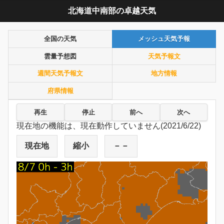
北海道中南部の卓越天気
全国の天気
メッシュ天気予報
雲量予想図
天気予報文
週間天気予報文
地方情報
府県情報
再生
停止
前へ
次へ
現在地の機能は、現在動作していません(2021/6/22)
現在地
縮小
－－