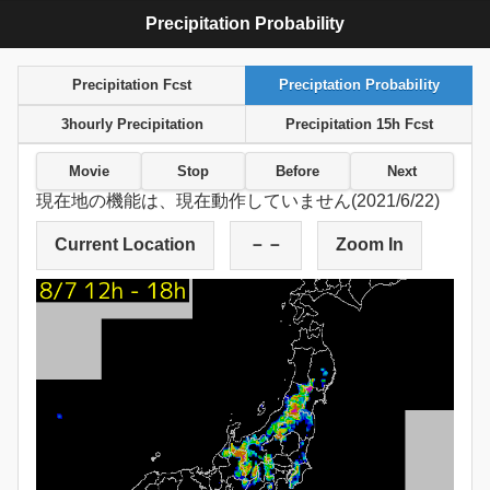
Precipitation Probability
Precipitation Fcst
Preciptation Probability
3hourly Precipitation
Precipitation 15h Fcst
Movie
Stop
Before
Next
現在地の機能は、現在動作していません(2021/6/22)
Current Location
－－
Zoom In