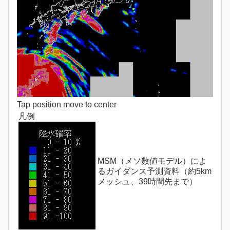
Tap position move to center
凡例
MSM（メソ数値モデル）によ
るガイダンス予測資料（約5km
メッシュ、39時間先まで）