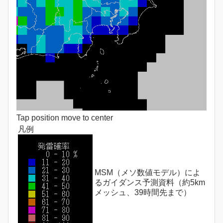
Tap position move to center
凡例
MSM（メソ数値モデル）によ
るガイダンス予測資料（約5km
メッシュ、39時間先まで）