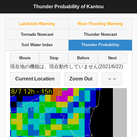
Thunder Probability of Kantou
Landslide Warning
River Flooding Warning
Tornade Nowcast
Thunder Nowcast
Soil Water Index
Thunder Probability
Movie
Stop
Before
Next
現在地の機能は、現在動作していません(2021/6/22)
Current Location
Zoom Out
－－