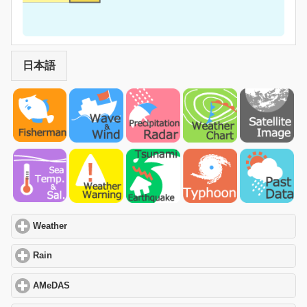
日本語
Weather
click to expand contents
Rain
click to expand contents
AMeDAS
click to expand contents