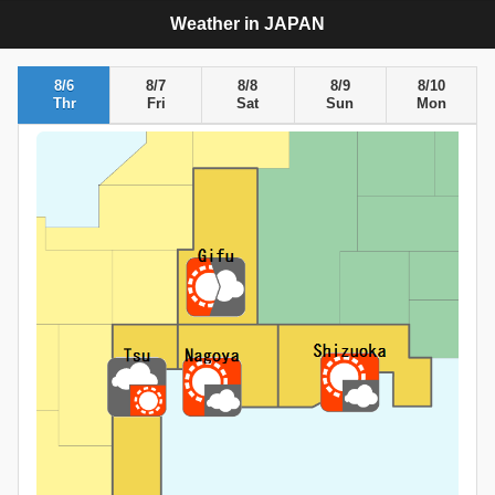
Weather in JAPAN
8/6
8/7
8/8
8/9
8/10
Thr
Fri
Sat
Sun
Mon