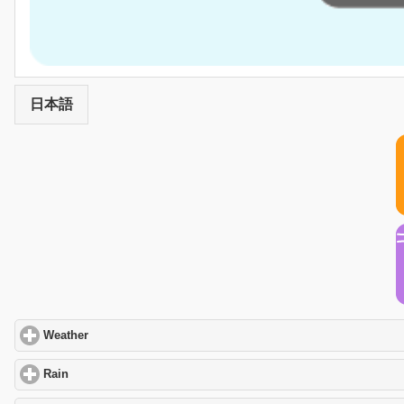
日本語
Weather
click to expand contents
Rain
click to expand contents