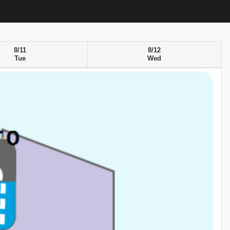
8/11
8/12
Tue
Wed