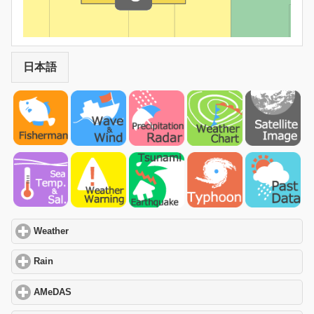
日本語
Weather
click to expand contents
Rain
click to expand contents
AMeDAS
click to expand contents