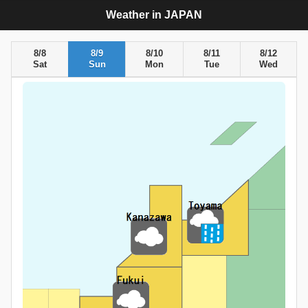
Weather in JAPAN
8/8
8/9
8/10
8/11
8/12
Sat
Sun
Mon
Tue
Wed