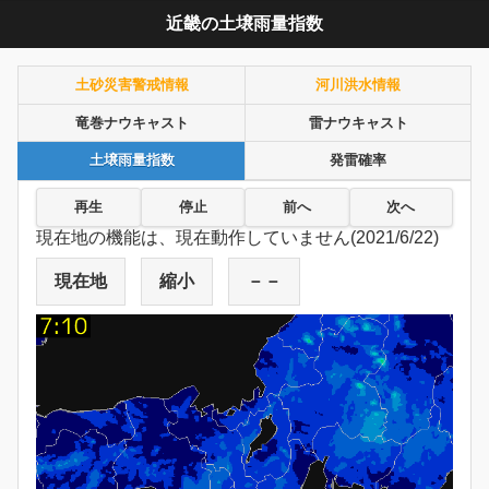
近畿の土壌雨量指数
土砂災害警戒情報
河川洪水情報
竜巻ナウキャスト
雷ナウキャスト
土壌雨量指数
発雷確率
再生
停止
前へ
次へ
現在地の機能は、現在動作していません(2021/6/22)
現在地
縮小
－－