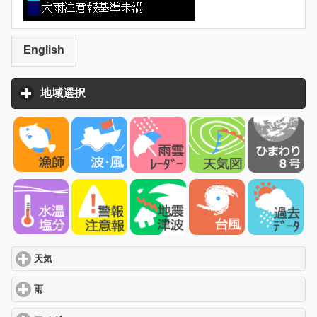
English
地域選択
click to expand contents
天気
click to expand contents
雨
click to expand contents