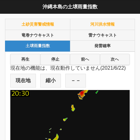
沖縄本島の土壌雨量指数
土砂災害警戒情報
河川洪水情報
竜巻ナウキャスト
雷ナウキャスト
土壌雨量指数
発雷確率
再生
停止
前へ
次へ
現在地の機能は、現在動作していません(2021/6/22)
現在地
縮小
－－