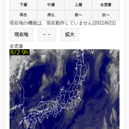
下層
中層
上層
全雲量
再生
停止
前へ
次へ
現在地の機能は、現在動作していません(2021/6/22)
現在地
－－
拡大
全雲量