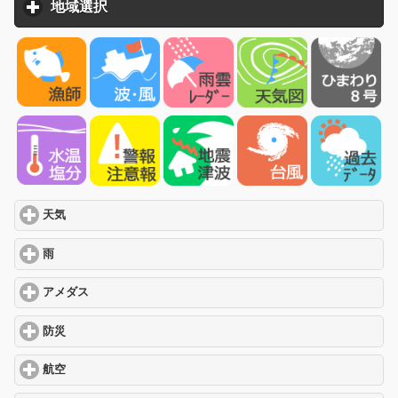
地域選択
click to expand contents
天気
click to expand contents
雨
click to expand contents
アメダス
click to expand contents
防災
click to expand contents
航空
click to expand contents