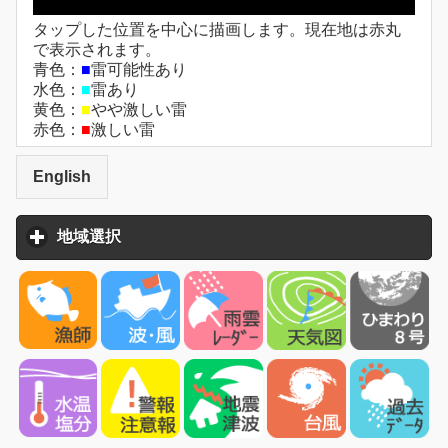
タップした位置を中心に描画します。現在地は赤丸
で表示されます。
青色：
■
雷可能性あり
水色：
■
雷あり
黄色：
■
やや激しい雷
赤色：
■
激しい雷
English
地域選択
click to expand contents