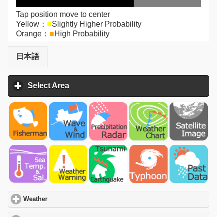
Tap position move to center
Yellow：
■
Slightly Higher Probability
Orange：
■
High Probability
日本語
Select Area
click to expand contents
Weather
click to expand contents